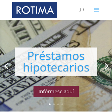
Préstamos
hipotecarios
Infórmese aquí