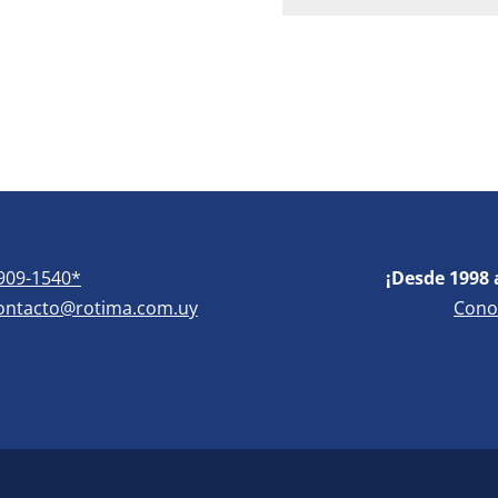
909-1540*
¡Desde 1998 
ontacto@rotima.com.uy
Cono